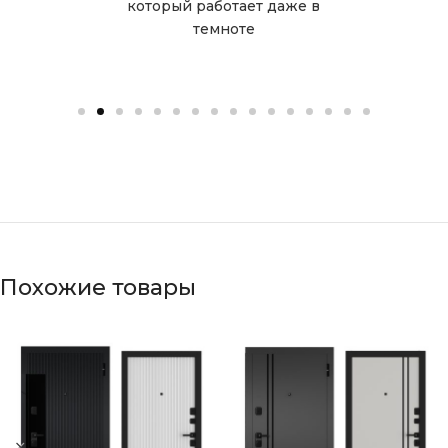
который работает даже в
ис
темноте
являет
отс
Похожие товары