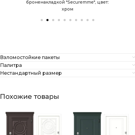
т:
броненакладкой "Securemme", цвет:
б
хром
Взломостойкие пакеты
Палитра
Нестандартный размер
Похожие товары